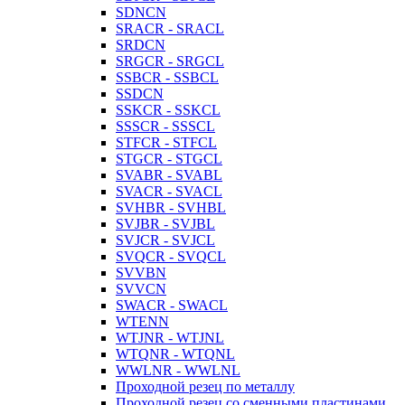
SDNCN
SRACR - SRACL
SRDCN
SRGCR - SRGCL
SSBCR - SSBCL
SSDCN
SSKCR - SSKCL
SSSCR - SSSCL
STFCR - STFCL
STGCR - STGCL
SVABR - SVABL
SVACR - SVACL
SVHBR - SVHBL
SVJBR - SVJBL
SVJCR - SVJCL
SVQCR - SVQCL
SVVBN
SVVCN
SWACR - SWACL
WTENN
WTJNR - WTJNL
WTQNR - WTQNL
WWLNR - WWLNL
Проходной резец по металлу
Проходной резец со сменными пластинами