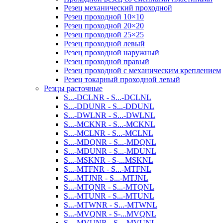
Резец механический проходной
Резец проходной 10×10
Резец проходной 20×20
Резец проходной 25×25
Резец проходной левый
Резец проходной наружный
Резец проходной правый
Резец проходной с механическим креплением
Резец токарный проходной левый
Резцы расточные
S...-DCLNR - S...-DCLNL
S...-DDUNR - S...-DDUNL
S...-DWLNR - S...-DWLNL
S...-MCKNR - S...-MCKNL
S...-MCLNR - S...-MCLNL
S...-MDQNR - S...-MDQNL
S...-MDUNR - S...-MDUNL
S...-MSKNR - S-...MSKNL
S...-MTFNR - S...-MTFNL
S...-MTJNR - S...-MTJNL
S...-MTQNR - S...-MTQNL
S...-MTUNR - S...-MTUNL
S...-MTWNR - S...-MTWNL
S...-MVQNR - S-...MVQNL
S...-MVUNR - S-...MVUNL