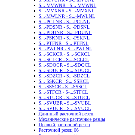
S...-MVWNR - S...-MVWNL
S...-MVXNR - S...-MVXNL
S...-MWLNR - S...-MWLNL
S...-PCLNR - S...-PCLNL
S...-PDSNR - S...-PDSNL
S...-PDUNR - S...-PDUNL
S...-PSKNR - S...-PSKNL
S...-PTFNR - S...-PTFNL
S...-PWLNR - S...-PWLNL
S...-SCKCR - S...-SCKCL
S...-SCLCR - S...-SCLCL
S...-SDQCR - S...-SDQCL
S...-SDUCR - S...-SDUCL
S...-SDZCR - S...-SDZCL
S...-SSKCR - S...-SSKCL
S...-SSSCR - S...-SSSCL
S...-STFCR - S-...STFCL
S...-STUCR - S-...STUCL
S...-SVUBR - S...-SVUBL
S...-SVUCR - S-...SVUCL
Длинный расточной резец
Механические расточные резцы
Правый расточной резец
Расточной резец 06