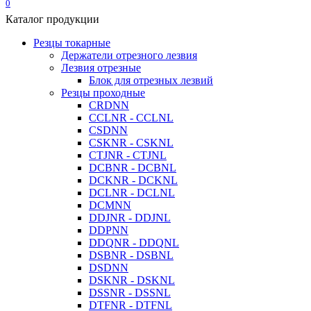
0
Каталог продукции
Резцы токарные
Держатели отрезного лезвия
Лезвия отрезные
Блок для отрезных лезвий
Резцы проходные
CRDNN
CCLNR - CCLNL
CSDNN
CSKNR - CSKNL
CTJNR - CTJNL
DCBNR - DCBNL
DCKNR - DCKNL
DCLNR - DCLNL
DCMNN
DDJNR - DDJNL
DDPNN
DDQNR - DDQNL
DSBNR - DSBNL
DSDNN
DSKNR - DSKNL
DSSNR - DSSNL
DTFNR - DTFNL