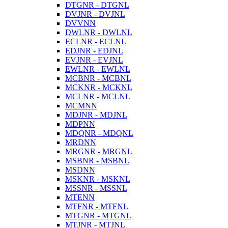
DTGNR - DTGNL
DVJNR - DVJNL
DVVNN
DWLNR - DWLNL
ECLNR - ECLNL
EDJNR - EDJNL
EVJNR - EVJNL
EWLNR - EWLNL
MCBNR - MCBNL
MCKNR - MCKNL
MCLNR - MCLNL
MCMNN
MDJNR - MDJNL
MDPNN
MDQNR - MDQNL
MRDNN
MRGNR - MRGNL
MSBNR - MSBNL
MSDNN
MSKNR - MSKNL
MSSNR - MSSNL
MTENN
MTFNR - MTFNL
MTGNR - MTGNL
MTJNR - MTJNL