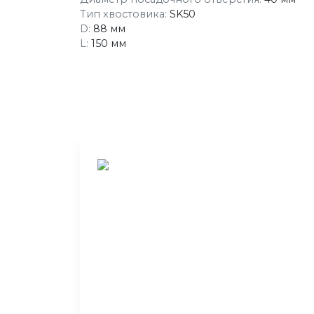
Тип хвостовика:
SK50
D:
88 мм
L:
150 мм