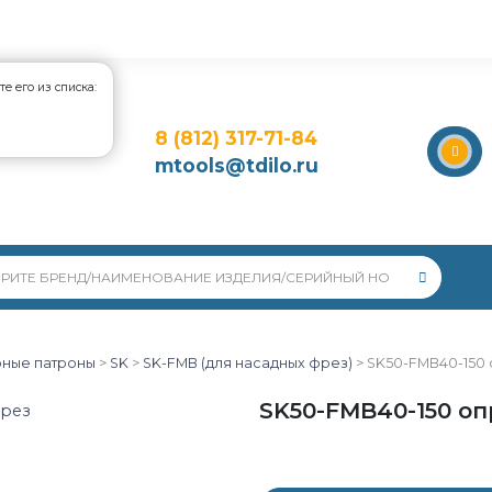
е его из списка:
8 (812) 317-71-84
mtools@tdilo.ru
ные патроны
>
SK
>
SK-FMB (для насадных фрез)
>
SK50-FMB40-150 
SK50-FMB40-150 оп