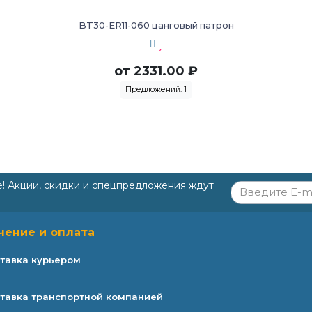
BT30-ER11-060 цанговый патрон
от
2331.00
₽
Предложений: 1
е! Акции, скидки и спецпредложения ждут
чение и оплата
тавка курьером
тавка транспортной компанией