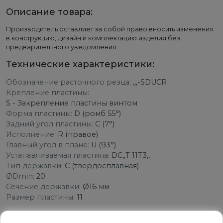
Описание товара:
Производитель оставляет за собой право вносить изменения
в конструкцию, дизайн и комплектацию изделия без
предварительного уведомления.
Технические характеристики:
Обозначение расточного резца:
,,,-SDUCR
Крепление пластины:
S - Закрепление пластины винтом
Форма пластины:
D (ромб 55°)
Задний угол пластины:
C (7°)
Исполнение:
R (правое)
Главный угол в плане:
U (93°)
Устанавливаемая пластина:
DC,,T 11T3,,
Тип державки:
С (твердосплавная)
ØDmin:
20
Сечение державки:
Ø16 мм
Размер пластины:
11