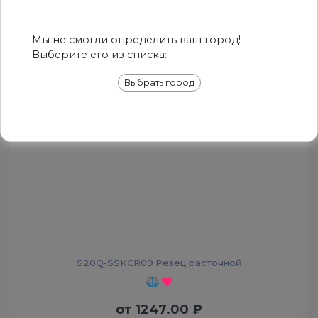
РЕКОМЕДУЕМ
Мы не смогли определить ваш город!
Выберите его из списка:
Выбрать город
S20Q-SSKCR09 Резец расточной
от
1247.00
₽